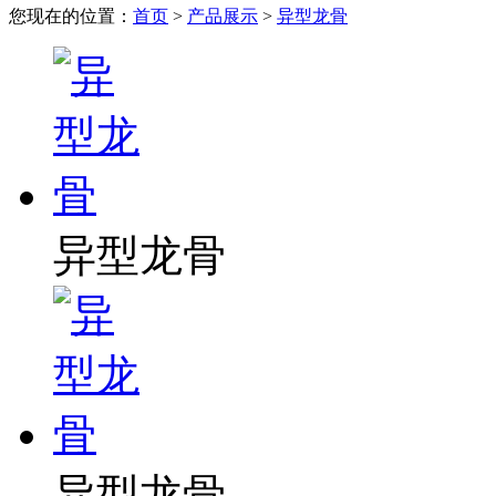
您现在的位置：
首页
>
产品展示
>
异型龙骨
异型龙骨
异型龙骨